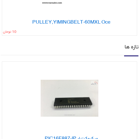
PULLEY,YIMINGBELT-60MXL Oce
10 تومان
ازه ها
موجود
میکروکنترلر PIC16F887-IP