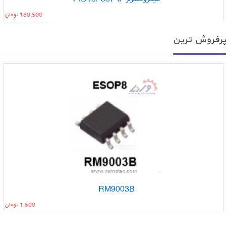
180,500 تومان
رفروش ترین
ناموجود
RM9003B
1,500 تومان