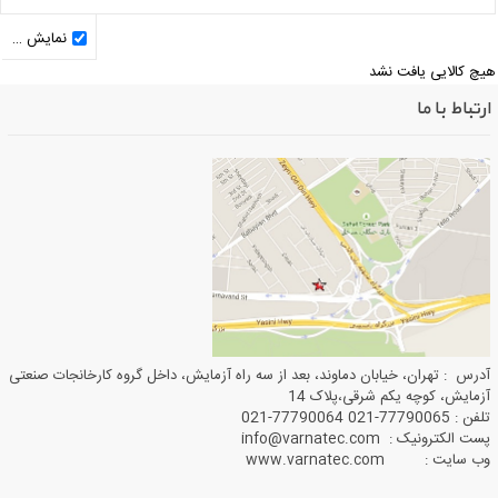
نمایش کالاهای ناموجود
یچ کالایی یافت نشد
ارتباط با ما
آدرس : تهران، خیابان دماوند، بعد از سه راه آزمایش، داخل گروه کارخانجات صنعتی
آزمایش، کوچه یکم شرقی،پلاک 14
تلفن : 77790065-021 77790064-021
پست الکترونیک : info@varnatec.com
وب سایت : www.varnatec.com