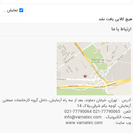
نمایش کالاهای ناموجود
یچ کالایی یافت نشد
ارتباط با ما
آدرس : تهران، خیابان دماوند، بعد از سه راه آزمایش، داخل گروه کارخانجات صنعتی
آزمایش، کوچه یکم شرقی،پلاک 14
تلفن : 77790065-021 77790064-021
پست الکترونیک : info@varnatec.com
وب سایت : www.varnatec.com