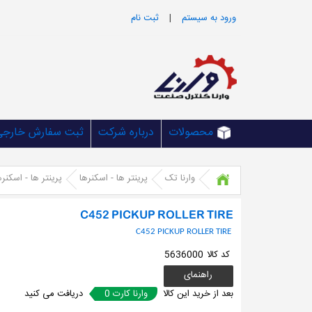
ورود به سيستم
|
ثبت نام
محصولات
درباره شرکت
ثبت سفارش خارجی
وارنا تک
پرینتر ها - اسکنرها
پرینتر ها - اسکنره
C452 PICKUP ROLLER TIRE
C452 PICKUP ROLLER TIRE
کد کالا
5636000
راهنمای
خرید
بعد از خرید این کالا
0 وارنا کارت
دریافت می کنید