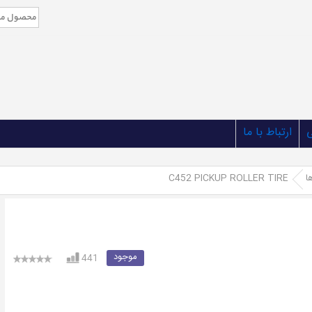
ارتباط با ما
ا
C452 PICKUP ROLLER TIRE
موجود
441