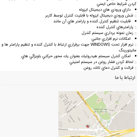
ردن شرايط خاص ايمني
داراي ورودي هاي ديجيتال ايزوله
: شش ورودي ديجيتال ايزوله با قابليت كنترل توسط كاربر
قابليت تنظيم كنترل كننده و پارامتر هاي آن مانند
: پارامترهاي كنترل كننده
: زمان نمونه برداري سيستم كنترل
امكانات نرم افزاري جانبي
:: نرم افزار تحت WINDOWS جهت برقراري ارتباط با كنترل كننده و تنظيم پارامتر ها و
انيتورينگ
امكان كنترل سيستم هيدروليك بعنوان يك محور حركتي باوي‍ژگي هاي
: لحاظ كردن فشار روغن در سيستم امنيتي
: قرائت و كنترل دماي تانك روغن
ارتباط با ما