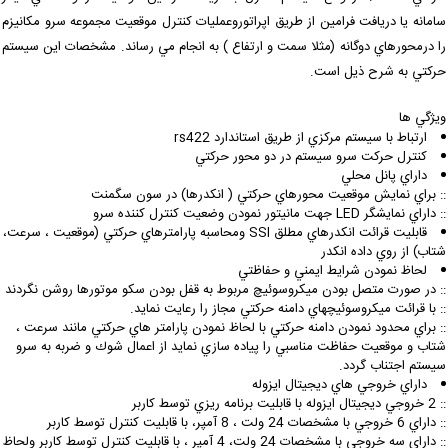
امانه يا دريافت فرامين از طريق اپراتوروعمليات كنترل موقعيت مجموعه سرو مكانيزم
ا درمحورهاي دوگانه (مثلا سمت و ارتفاع ) به انجام مي رساند. مشخصات اين سيستم
ركتي به شرح ذيل است.
يژگي ها
ارتباط با سيستم مركزي از طريق استاندارد rs422
كنترل حركت سرو سيستم در دو محور حركتي
داراي پانل محلي
: براي نمايش موقعيت محورهاي حركتي ( انكدرها) در سون سگمنت
: داراي نمايشگر LED جهت مانيتور نمودن وضعيت كنترل كننده سرو
قابليت قرائت انكدرهاي مطلق SSI ومحاسبه پارامترهاي حركتي (موقعيت ، سرعت،
تاب) از روي داده انكدر
لحاظ نمودن شرايط ايمني و حفاظتي
: در صورت متصل بودن ميكروسوئيچ مربوط به قفل بودن سكو موتورها روشن نگردند
: با قرائت ميكروسوئيچهاي دامنه حركتي مجاز را رعايت نمايد.
: براي محدود نمودن دامنه حركتي با لحاظ نمودن پارامتر هاي حركتي مانند سرعت ،
تاب و موقعيت حفاظت مناسبي را پياده سازي نمايد از اعمال شوك و ضربه به سرو
يستم اجتناب گردد.
داراي خروجي هاي ديجيتال ايزوله
خروجي ديجيتال ايزوله با قابليت برنامه ريزي توسط كاربر
 داراي 6 خروجي با مشخصات 24 ولت ، 8 آمپر، با قابليت كنترل توسط كاربر
:: داراي سه خروجي با مشخصات 24 ولت، 4 آمپر ، با قابليت كنترل توسط كاربر ولحاظ