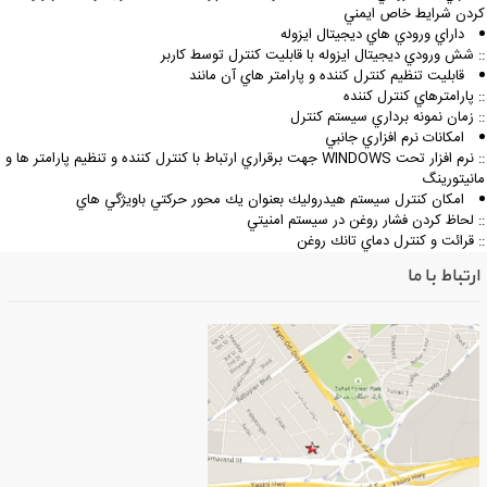
ردن شرايط خاص ايمني
داراي ورودي هاي ديجيتال ايزوله
: شش ورودي ديجيتال ايزوله با قابليت كنترل توسط كاربر
قابليت تنظيم كنترل كننده و پارامتر هاي آن مانند
: پارامترهاي كنترل كننده
: زمان نمونه برداري سيستم كنترل
امكانات نرم افزاري جانبي
:: نرم افزار تحت WINDOWS جهت برقراري ارتباط با كنترل كننده و تنظيم پارامتر ها و
انيتورينگ
امكان كنترل سيستم هيدروليك بعنوان يك محور حركتي باوي‍ژگي هاي
: لحاظ كردن فشار روغن در سيستم امنيتي
: قرائت و كنترل دماي تانك روغن
ارتباط با ما