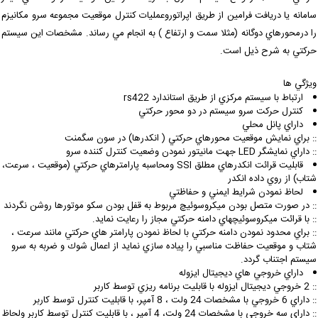
امانه يا دريافت فرامين از طريق اپراتوروعمليات كنترل موقعيت مجموعه سرو مكانيزم
ا درمحورهاي دوگانه (مثلا سمت و ارتفاع ) به انجام مي رساند. مشخصات اين سيستم
ركتي به شرح ذيل است.
يژگي ها
ارتباط با سيستم مركزي از طريق استاندارد rs422
كنترل حركت سرو سيستم در دو محور حركتي
داراي پانل محلي
: براي نمايش موقعيت محورهاي حركتي ( انكدرها) در سون سگمنت
: داراي نمايشگر LED جهت مانيتور نمودن وضعيت كنترل كننده سرو
قابليت قرائت انكدرهاي مطلق SSI ومحاسبه پارامترهاي حركتي (موقعيت ، سرعت،
تاب) از روي داده انكدر
لحاظ نمودن شرايط ايمني و حفاظتي
: در صورت متصل بودن ميكروسوئيچ مربوط به قفل بودن سكو موتورها روشن نگردند
: با قرائت ميكروسوئيچهاي دامنه حركتي مجاز را رعايت نمايد.
: براي محدود نمودن دامنه حركتي با لحاظ نمودن پارامتر هاي حركتي مانند سرعت ،
تاب و موقعيت حفاظت مناسبي را پياده سازي نمايد از اعمال شوك و ضربه به سرو
يستم اجتناب گردد.
داراي خروجي هاي ديجيتال ايزوله
خروجي ديجيتال ايزوله با قابليت برنامه ريزي توسط كاربر
 داراي 6 خروجي با مشخصات 24 ولت ، 8 آمپر، با قابليت كنترل توسط كاربر
:: داراي سه خروجي با مشخصات 24 ولت، 4 آمپر ، با قابليت كنترل توسط كاربر ولحاظ