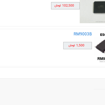
102,500 تومان
RM9003B
1,500 تومان