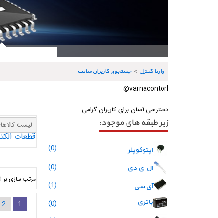
وارنا کنترل
>
جستجوی كاربران سایت
varnacontorl@
دسترسی آسان برای کاربران گرامی
زیر طبقه های موجود:
لیست کالاها:
قطعات الکت
(0)
اپتوکوپلر
(0)
ال ای دی
مرتب سازی بر 
(1)
آی سی
باتری
(0)
2
1