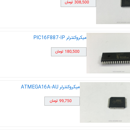
308,500 تومان
میکروکنترلر PIC16F887-IP
180,500 تومان
میکروکنترلر ATMEGA16A-AU
99,750 تومان