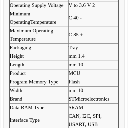
Operating Supply Voltage
2 V to 3.6 V
Minimum
- 40 C
OperatingTemperature
Maximum Operating
+ 85 C
Temperature
Packaging
Tray
Height
1.4 mm
Length
10 mm
Product
MCU
Program Memory Type
Flash
Width
10 mm
Brand
STMicroelectronics
Data RAM Type
SRAM
CAN, I2C, SPI,
Interface Type
USART, USB