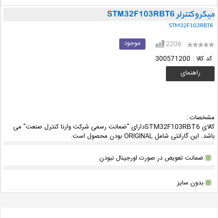
میکروکنترلر STM32F103RBT6
STM32F103RBT6
موجود
2206
کد کالا :
300571200
راهنمای
خرید
مشخصات :
کالای STM32F103RBT6دارای "ضمانت رسمی شرکت وارنا کنترل صنعت" می
باشد. این گارانتی شامل ORIGINAL بودن محصول است.
ضمانت تعویض در صورت اورجینال نبودن
بدون سایز