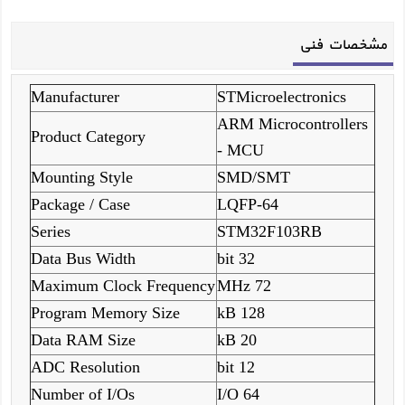
مشخصات فنی
Manufacturer
STMicroelectronics
ARM Microcontrollers
Product Category
- MCU
Mounting Style
SMD/SMT
Package / Case
LQFP-64
Series
STM32F103RB
Data Bus Width
32 bit
Maximum Clock Frequency
72 MHz
Program Memory Size
128 kB
Data RAM Size
20 kB
ADC Resolution
12 bit
Number of I/Os
64 I/O