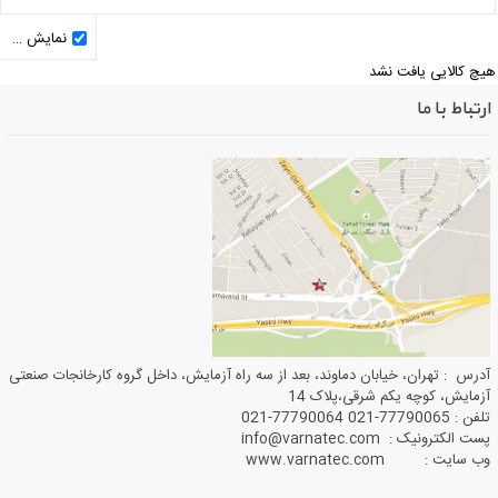
نمایش کالاهای ناموجود
یچ کالایی یافت نشد
ارتباط با ما
آدرس : تهران، خیابان دماوند، بعد از سه راه آزمایش، داخل گروه کارخانجات صنعتی
آزمایش، کوچه یکم شرقی،پلاک 14
تلفن : 77790065-021 77790064-021
پست الکترونیک : info@varnatec.com
وب سایت : www.varnatec.com