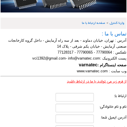
وارنا کنترل
>
صفحه ارتباط با ما
ماس با ما :
درس : تهران، خیابان دماوند - بعد از سه راه آزمایش - داخل گروه کارخانجات
نعتی آزمایش - خیابان یکم شرقی - پلاک 14
لفکس : 77790064 - 77790065 - 77128317
ست الکترونیک :vci1392@gmail.com- info@varnatec.com
varnatec
فحه اینستاگرام :
ب سایت :
www.varnatec.com
ز فرم زیر می توانید با ما در ارتباط باشید
رتباط با:
ام و نام خانوادگی:
درس ایمیل شما: