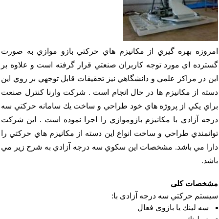
مروزه بهره گيري از مكانيزم هاي حركتي بازو موازي به صورت
سترده اي مورد توجه كاربران صنعتي قرار گرفته است و علاوه بر
ين در مراكز علمي و دانشگاهي نيز تحقيقات قابل توجهي بر روي اين
سته از مكانيزم ها در حال انجام است . شركت وارنا كنترل صنعت
راي يكي از پروژه هاي خود طراحي و ساخت يك سامانه حركتي سه
رجه آزادي با مكانيزم بازوموازي را اجرا نموده است . اين شركت
وانمندي طراحي و ساخت انواع اين دسته از مكانيزم هاي حركتي را
ارا مي باشد. مشخصات اين سكوي سه درجه آزادي به شرح زير مي
اشد.
شخصات کلی
يستم حركتي سه درجه آزادی با:
سه لينك يا بازوی فعال