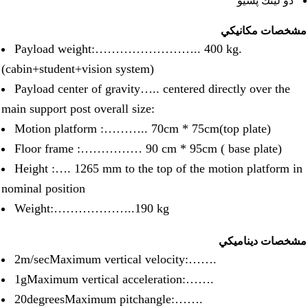
دو لينك پسيو
شخصات مكانيكي
Payload weight:…………………….. 400 kg.
(cabin+student+vision system)
Payload center of gravity….. centered directly over the
main support post overall size:
Motion platform :……….. 70cm * 75cm(top plate)
Floor frame :…………… 90 cm * 95cm ( base plate)
Height :…. 1265 mm to the top of the motion platform in
nominal position
Weight:………………..190 kg
شخصات ديناميكي
2m/secMaximum vertical velocity:…….
1gMaximum vertical acceleration:…….
20degreesMaximum pitchangle:…….