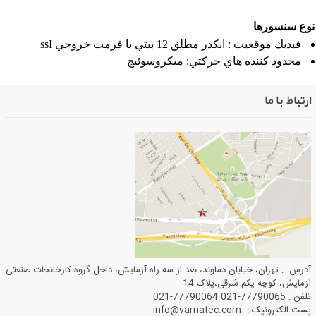
وع سنسورها
فيدبك موقعيت : انكدر مطلق 12 بيتي با فرمت خروجي ssI
محدود كننده هاي حركتي: ميكروسوئيچ
ارتباط با ما
آدرس : تهران، خیابان دماوند، بعد از سه راه آزمایش، داخل گروه کارخانجات صنعتی
آزمایش، کوچه یکم شرقی،پلاک 14
تلفن : 77790065-021 77790064-021
پست الکترونیک : info@varnatec.com