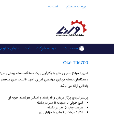
ورود به سيستم
|
ثبت نام
محصولات
درباره شرکت
ثبت سفارش خارجی
Oce Tds700
امروره مراکز علمی و فنی با بکارگیری یک دستگاه نسخه برداری عر
بالاقابل ارائه می باشد.
پرینتر لیزری پرکار عریض و قدرتمند و اسکنر هوشمند حرفه ای
کپی طولی با سرعت 6 متر در دقیقه
سرعت چاپ 6 متر در دقیقه
تکنیک پخت : تابشی با مزایای زیر