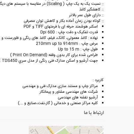
:: نسبت یک به یک چاپ ( Scaling) در مقایسه با سیستم های دیگر (باهیترول ) بسیار دقیقتر است
:: کاهشگیر کاغذ
:: دارای طول عمر بالاتر
:: کوتاه بودن زمان آماده بکار و کاهش توان مصرفی
اسکنر هوشمند حرفه ای با فرمتهای TIFF و PDF
قدرت تفکیک و دقت چاپ : Dpi 600
نهاده : کاغذ معمولی، کالک، فیلم، کاغذ های رنگی و فلورسنت و .
عرض چاپ : 210mm up to 914mm
طول چاپ : Up to 15 m
طراحی شده برای کار بدون وقفه (Print On Demand )
جهت آرشیو و اسکن مدارک فنی رنگی از مدل سري OCE TDS450 كه دارای اسکنر رنگی میباشد استفاده میگردد.
کاربرد :
مراکز چاپ و مستند سازی مدارک فنی و مهندسی
شرکت های مهندسی مشاور و پیمانکار
آرشیو نقشه های مهندسی
کلیه مراکز صنعتی و خدماتی ( گاز،نفت،صنایع و ...)
ارتباط با ما