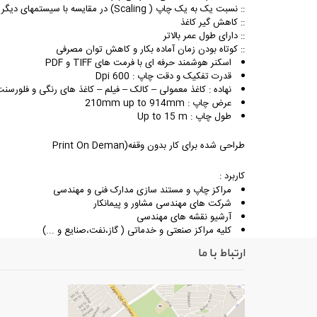
:: نسبت یک به یک چاپ ( Scaling) در مقایسه با سیستمهای دیگر (با هیت رول ) بسیار دقیق تر است
:: کاهش گیر کاغذ
:: دارای طول عمر بالاتر
:: کوتاه بودن زمان آماده بکار و کاهش توان مصرفی
اسکنر هوشمند حرفه ای با فرمت های TIFF و PDF
قدرت تفکیک و دقت چاپ : Dpi 600
نهاده : کاغذ معمولی – کالک – فیلم – کاغذ های رنگی و فلورسنت 
عرض چاپ : 210mm up to 914mm
طول چاپ : Up to 15 m
طراحی شده برای کار بدون وقفه(Print On Deman
کاربرد :
مراکز چاپ و مستند سازی مدارک فنی و مهندسی
شرکت های مهندسی مشاور و پیمانکار
آرشیو نقشه های مهندسی
کلیه مراکز صنعتی و خدماتی ( گاز،نفت،صنایع و ...)
ارتباط با ما