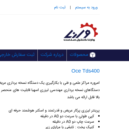
ورود به سيستم
|
ثبت نام
محصولات
درباره شرکت
ثبت سفارش خارجی
Oce Tds400
امروره مراکز علمی و فنی با بکارگیری یک دستگاه نسخه برداری عر
بالا قابل ارائه می باشد
پرینتر لیزری پرکار عریض و قدرتمند و اسکنر هوشمند حرفه ای
کپی طولی با سرعت دو A0 در دقیقه
سرعت چاپ دو A0 در دقیقه
کنیک پخت : تابشی با مزایای زیر