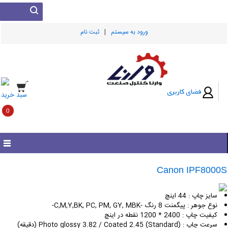
|
ورود به سيستم
ثبت نام
فضای کاربری
سبد خرید
0
Canon IPF8000
سایز چاپ :
44 اینچ
نوع جوهر :
پیگمنت 8 رنگ -C,M,Y,BK, PC, PM, GY, MBK-
کیفیت چاپ :
2400 * 1200 نقطه در اینچ
سرعت چاپ :
Photo glossy 3.82 / Coated 2.45 (Standard) (دقیقه)