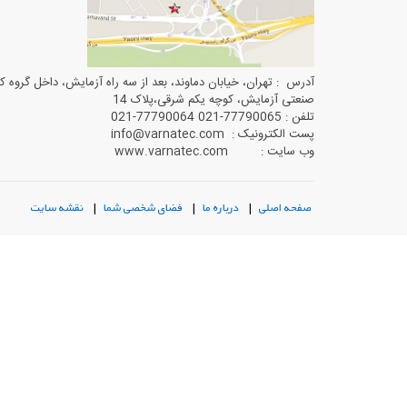
آدرس : تهران، خیابان دماوند، بعد از سه راه آزمایش، داخل گروه ک
صنعتی آزمایش، کوچه یکم شرقی،پلاک 14
تلفن : 77790065-021 77790064-021
پست الکترونیک : info@varnatec.com
وب سایت : www.varnatec.com
صفحه اصلی
|
درباره ما
|
فضای شخصی شما
|
نقشه سایت