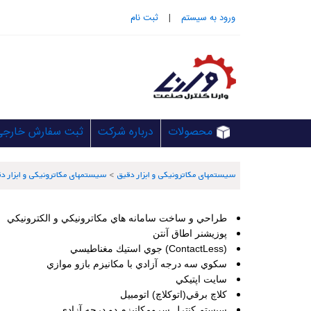
ورود به سيستم
|
ثبت نام
محصولات
درباره شرکت
ثبت سفارش خارجی
سیستمهای مکاترونیکی و ابزار دقیق
>
سیستمهای مکاترونیکی و ابزار د
طراحي و ساخت سامانه هاي مكاترونيكي و الكترونيكي
پوزيشنر اطاق آنتن
(ContactLess) جوي استيك مغناطيسي
سكوي سه درجه آزادي با مكانيزم بازو موازي
سايت اپتيكي
كلاچ برقي(اتوكلاچ) اتومبيل
سيستم كنترل سرومكانيزم دو درجه آزادي