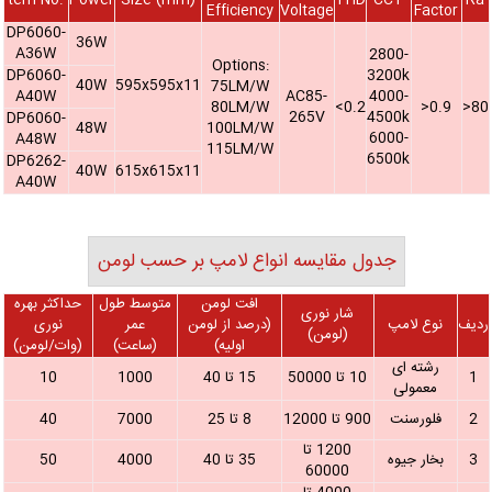
tem No.
Power
Size (mm)
THD
CCT
Ra
Efficiency
Voltage
Factor
DP6060-
36W
A36W
2800-
Options:
DP6060-
3200k
40W
595x595x11
75LM/W
A40W
AC85-
4000-
80LM/W
<0.2
>0.9
>80
265V
4500k
DP6060-
48W
100LM/W
6000-
A48W
115LM/W
6500k
DP6262-
40W
615x615x11
A40W
جدول مقایسه انواع لامپ بر حسب لومن
افت لومن
متوسط طول
حداکثر بهره
شار نوری
ردیف
نوع لامپ
(درصد از لومن
عمر
نوری
(لومن)
اولیه)
(ساعت)
(وات/لومن)
رشته ای
1
10 تا 50000
15 تا 40
1000
10
معمولی
2
فلورسنت
900 تا 12000
8 تا 25
7000
40
1200 تا
3
بخار جیوه
35 تا 40
4000
50
60000