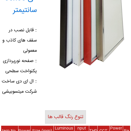
سانتیمتر
:: قابل نصب در
سقف های کاذب و
معمولی
:: صفحه نورپردازی
یکنواخت سطحی
:: ال ای دی ساخت
شرکت میتسوبیشی
تنوع رنگ قالب ها
Luminous
nput
Power