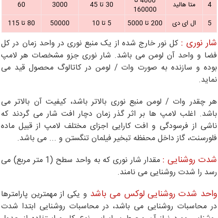
4000 تا
4
متا هالید
30 تا 45
3000
60
160000
5
ال ای دی
200 تا 5000
5 تا 10
50000
80 تا 115
ار نوری :
کل نور خارج شده از یک منبع نوری در واحد زمان در کل
ضا و واحد آن لومن می باشد. شار نوری جزو مشخصات هر لامپ
وده و سازنده به صورت وات / لومن در کاتالوگ محصول قید می
ماید.
ر چقدر وات / لومن منبع نوری بالاتر باشد، کیفیت آن بالاتر می
اشد. اغلب لامپ ها بر اثر گذر زمان دچار افت شار می گردند که
اشی از فرسودگی و افت کارایی اجزای مختلف لامپ از قبیل ماده
لورسنت، گاز داخل محفظه تبخیر فیلمان تنگستن و ... می باشد.
دت روشنایی :
مقدار شار نوری که به واحد سطح (1 متر مربع) می
سد را شدت روشنایی می نامند.
احد شدت روشنایی لوکس می باشد
و یکی از مهمترین پارامترها
ر محاسبات روشنایی می باشد، در محاسبات روشنایی ابتدا شدت