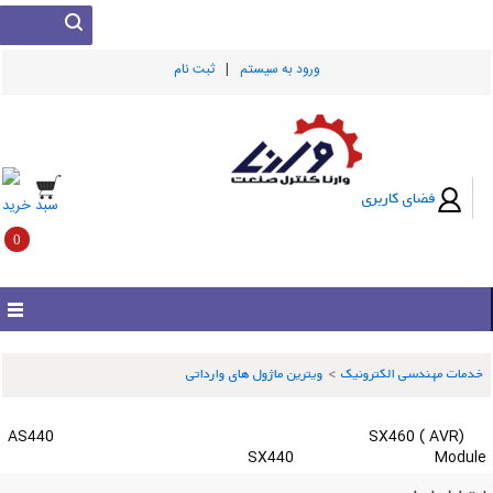
|
ورود به سيستم
ثبت نام
فضای کاربری
سبد خرید
0
خدمات مهندسی الکترونیک
>
ویترین ماژول های وارداتی
AS440
(SX460 ( AVR
SX440
Module