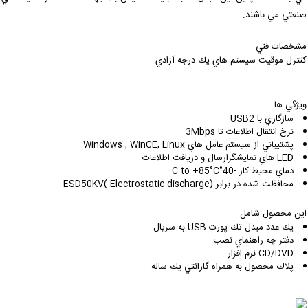
نعتي مي باشند.
شخصات فني
نترل موقيت سيستم هاي يك درجه آزادي
يژگي ها
سازگاري با USB2
نرخ انتقال اطلاعات تا 3Mbps
پشتيباني از سيستم عامل هاي Windows , WinCE, Linux
LED هاي نمايشگرارسال و دريافت اطلاعات
دماي محيط كار -40°C to +85°C
محافظت شده در برابر (Electrostatic discharge )ESD50KV
ين محصول شامل
يك عدد مبدل تك پورت USB به سريال
دفتر چه راهنماي نصب
CD/DVD نرم افزار
پلاك محصول به همراه گارانتي يك ساله