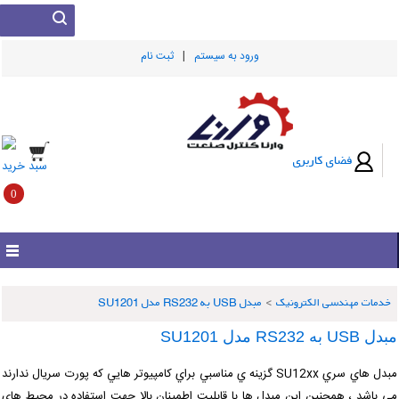
|
ورود به سيستم
ثبت نام
فضای کاربری
سبد خرید
0
خدمات مهندسی الکترونیک
>
مبدل USB به RS232 مدل SU1201
بدل USB به RS232 مدل SU1201
مبدل هاي سري SU12xx گزينه ي مناسبي براي كامپيوتر هايي كه پورت سريال ندارند
ي باشد ، همچنين اين مبدل ها با قابليت اطمينان بالا جهت استفاده در محيط هاي