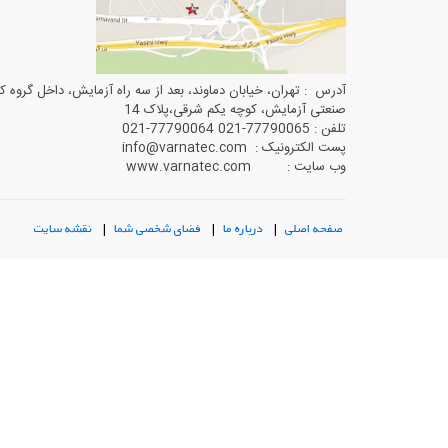
آدرس : تهران، خیابان دماوند، بعد از سه راه آزمایش، داخل گروه ک
صنعتی آزمایش، کوچه یکم شرقی،پلاک 14
تلفن : 77790065-021 77790064-021
پست الکترونیک : info@varnatec.com
وب سایت : www.varnatec.com
صفحه اصلی
|
درباره ما
|
فضای شخصی شما
|
نقشه سایت