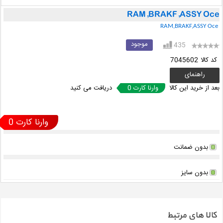
RAM,BRAKF,ASSY Oc
RAM,BRAKF,ASSY Oce
موجود
435
کد کالا
7045602
راهنمای
خرید
عد از خرید این کالا
0 وارنا کارت
دریافت می کنید
0 وارنا کارت
بدون ضمانت
بدون سایز
کالا های مرتبط